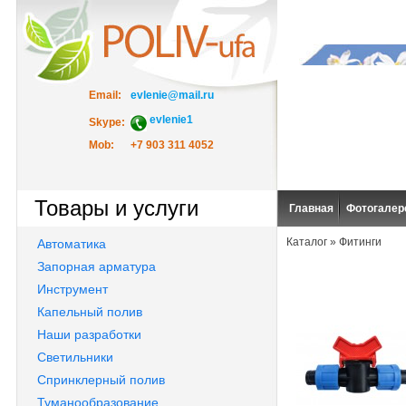
Email:
evlenie@mail.ru
evlenie1
Skype:
Mob:
+7 903 311 4052
Товары и услуги
Главная
Фотогалер
Каталог
»
Фитинги
Автоматика
Запорная арматура
Инструмент
Капельный полив
Наши разработки
Светильники
Спринклерный полив
Туманообразование