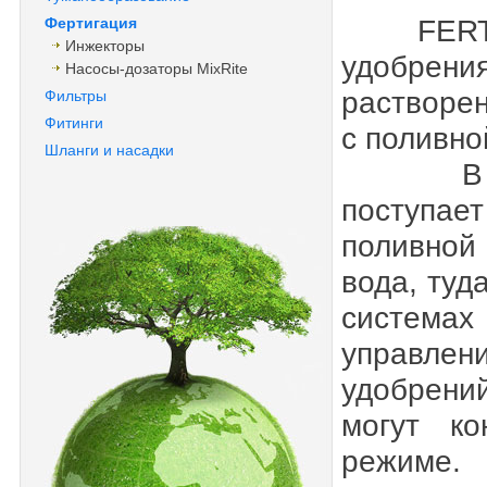
FERTIGA
Фертигация
Инжекторы
удобрен
Насосы-дозаторы MixRite
растворе
Фильтры
Фитинги
с поливно
Шланги и насадки
В техн
поступае
поливной
вода, туд
система
управле
удобрений
могут ко
режиме.