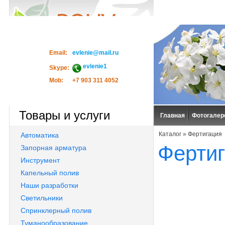
Email:
evlenie@mail.ru
evlenie1
Skype:
Mob:
+7 903 311 4052
Товары и услуги
Главная
Фотогалер
Каталог
»
Фертигация
Автоматика
Ферти
Запорная арматура
Инструмент
Капельный полив
Наши разработки
Светильники
Спринклерный полив
Туманообразование