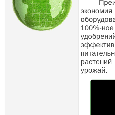
Преимущ
экономи
оборудо
100%-ное 
удобрени
эффектив
питател
растений
урожай.