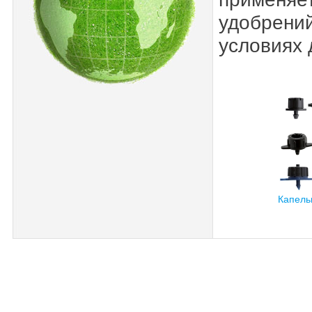
удобрени
условиях 
Капель