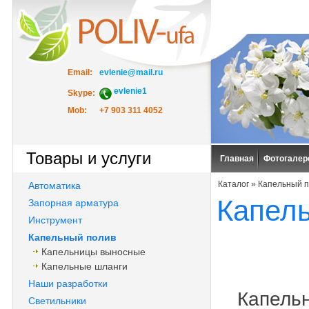
Email:
evlenie@mail.ru
evlenie1
Skype:
Mob:
+7 903 311 4052
Товары и услуги
Главная
Фотогалер
Каталог
»
Капельный 
Автоматика
Капел
Запорная арматура
Инструмент
Капельный полив
Капельницы выносные
Капельные шланги
Наши разработки
Капельно
Светильники