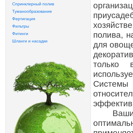
организ
Спринклерный полив
Туманообразование
приусад
Фертигация
хозяйств
Фильтры
полива, 
Фитинги
Шланги и насадки
для овоще
декорат
только 
используе
Систем
относит
эффективн
Ваши ра
оптималь
применяе