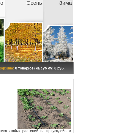
то
Осень
Зима
Корзина:
0 товар(ов) на сумму: 0 руб.
ива любых растений на приусадебном