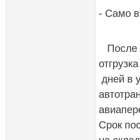
- Само 
После п
отгрузка
дней в 
автотра
авиапер
Срок по