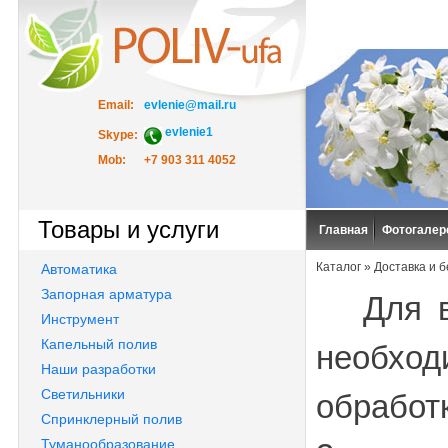
Email:
evlenie@mail.ru
evlenie1
Skype:
Mob:
+7 903 311 4052
Товары и услуги
Главная
Фотогалер
Каталог
» Доставка и 
Автоматика
Запорная арматура
Для вы
Инструмент
Капельный полив
необход
Наши разработки
Светильники
обработ
Спринклерный полив
Туманообразование