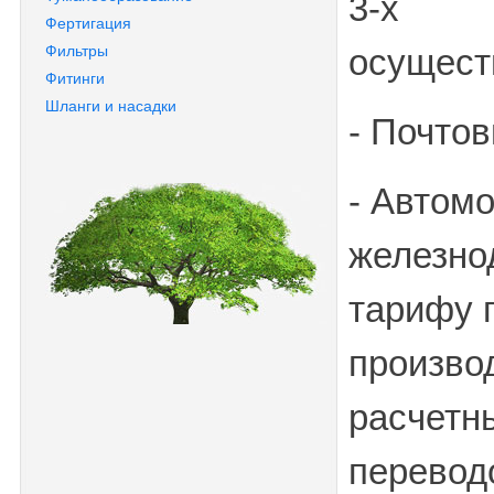
3-х
Фертигация
Фильтры
осущест
Фитинги
Шланги и насадки
- Почто
- Автом
железно
тарифу 
произво
расчетн
перевод