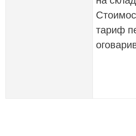
на скла
Стоимос
тариф пе
оговарив