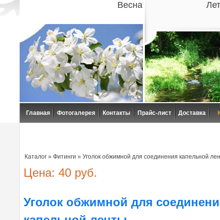
Весна
Ле
Главная
Фотогалерея
Контакты
Прайс-лист
Доставка
Каталог
»
Фитинги
»
Уголок обжимной для соединения капельной ле
Цена: 40 руб.
Уголок обжимной для соединени
капельной ленты