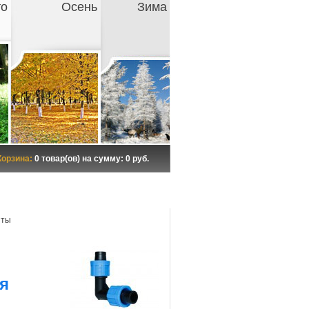
то
Осень
Зима
Корзина:
0 товар(ов) на сумму: 0 руб.
нты
я