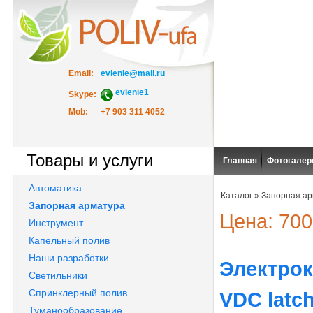
Email:
evlenie@mail.ru
evlenie1
Skype:
Mob:
+7 903 311 4052
Товары и услуги
Главная
Фотогалер
Автоматика
Каталог
»
Запорная ар
Запорная арматура
Цена: 700
Инструмент
Капельный полив
Наши разработки
Электрок
Светильники
Спринклерный полив
VDC latch 
Туманообразование